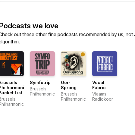
Podcasts we love
Check out these other fine podcasts recommended by us, not 
algorithm.
Brussels
Symfotrip
Oor-
Vocal
Philharmonic
Sprong
Fabric
Brussels
Bucket List
Philharmonic
Brussels
Vlaams
Brussels
Philharmonic
Radiokoor
Philharmonic