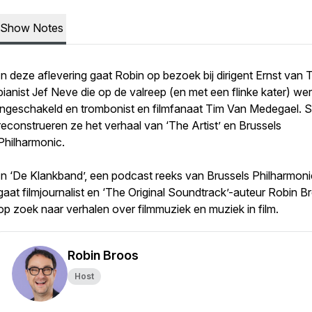
Show Notes
In deze aflevering gaat Robin op bezoek bij dirigent Ernst van T
pianist Jef Neve die op de valreep (en met een flinke kater) we
ingeschakeld en trombonist en filmfanaat Tim Van Medegael.
reconstrueren ze het verhaal van ‘The Artist’ en Brussels
Philharmonic.
In ‘De Klankband’, een podcast reeks van Brussels Philharmoni
gaat filmjournalist en ‘The Original Soundtrack’-auteur Robin B
op zoek naar verhalen over filmmuziek en muziek in film.
Robin Broos
Host