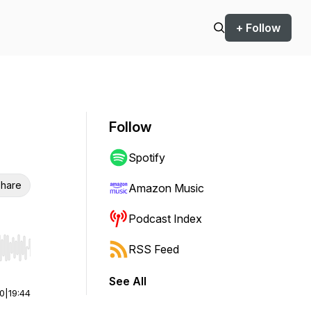
+ Follow
Follow
Spotify
hare
Amazon Music
Podcast Index
RSS Feed
r end. Hold shift to jump forward or backward.
See All
00
|
19:44