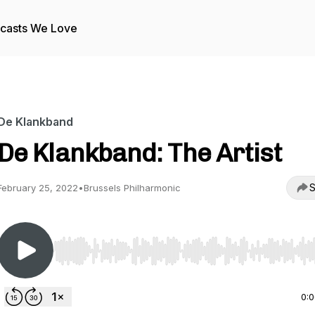
casts We Love
De Klankband
De Klankband: The Artist
S
February 25, 2022
•
Brussels Philharmonic
Use Left/Right to seek, Home/End to jump to start o
0: