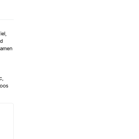
iel,
rd
 Samen
c,
roos