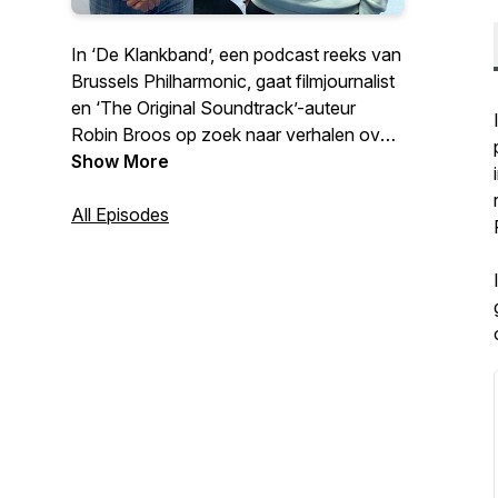
In ‘De Klankband’, een podcast reeks van
Brussels Philharmonic, gaat filmjournalist
en ‘The Original Soundtrack’-auteur
Robin Broos op zoek naar verhalen over
filmmuziek en muziek in film.
Show More
All Episodes