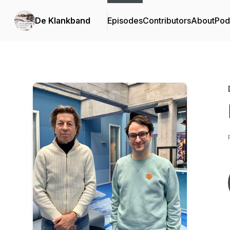
De Klankband
Episodes
Contributors
About
Pod